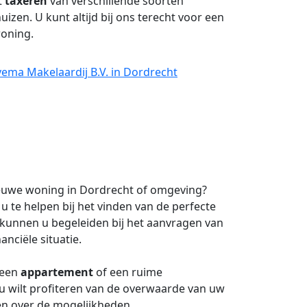
t
taxeren
van verschillende soorten
huizen. U kunt altijd bij ons terecht voor een
oning.
vema Makelaardij B.V. in Dordrecht
euwe woning in Dordrecht of omgeving?
 u te helpen bij het vinden van de perfecte
kunnen u begeleiden bij het aanvragen van
anciële situatie.
 een
appartement
of een ruime
u wilt profiteren van de overwaarde van uw
en over de mogelijkheden.