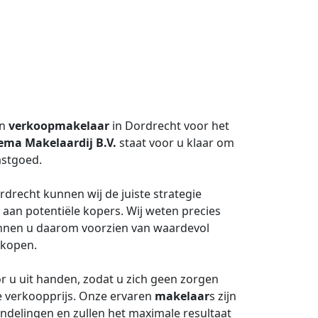
en
verkoopmakelaar
in Dordrecht voor het
ema Makelaardij B.V.
staat voor u klaar om
astgoed.
recht kunnen wij de juiste strategie
aan potentiële kopers. Wij weten precies
unnen u daarom voorzien van waardevol
rkopen.
 u uit handen, zodat u zich geen zorgen
e verkoopprijs. Onze ervaren
makelaar
s zijn
ndelingen en zullen het maximale resultaat