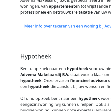
Advema Makelaardij B.V. is gespecialiseerd in he
woningen, van
appartement
en tot vrijstaande 
professionele en betrouwbare
taxatie
van uw w
Meer info over taxeren van een woning bij Ad
Hypotheek
Bent u op zoek naar een
hypotheek
voor uw ni
Advema Makelaardij B.V.
staat voor u klaar om
hypotheek
. Onze ervaren
financieel adviseurs
een
hypotheek
die aansluit bij uw wensen en fin
Of u nu op zoek bent naar een
hypotheek
voor
eengezinswoning, wij kunnen u helpen. Ook als 
huidige woning, kunnen onze experts u adviser