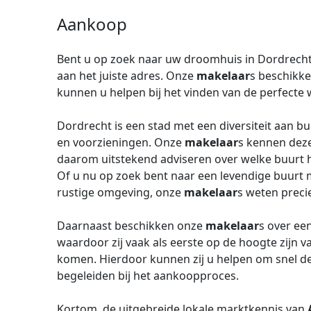
Aankoop
Bent u op zoek naar uw droomhuis in Dordrecht
aan het juiste adres. Onze
makelaar
s beschikke
kunnen u helpen bij het vinden van de perfecte 
Dordrecht is een stad met een diversiteit aan b
en voorzieningen. Onze
makelaar
s kennen dez
daarom uitstekend adviseren over welke buurt h
Of u nu op zoek bent naar een levendige buurt m
rustige omgeving, onze
makelaar
s weten preci
Daarnaast beschikken onze
makelaar
s over ee
waardoor zij vaak als eerste op de hoogte zijn
komen. Hierdoor kunnen zij u helpen om snel d
begeleiden bij het aankoopproces.
Kortom, de uitgebreide lokale marktkennis van